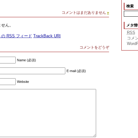
検索
»
コメントはまだありません
ません。
メタ情
RSS
トの
RSS
フィード
TrackBack
URI
コメ
WordP
コメントをどうぞ
Name (必須)
E-mail (必須)
Website