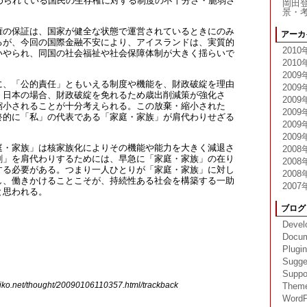
認められている国民の生存権に対する制度の不十分さ・脆弱さ
岡田
。
景・
権の保証は、国家が健全な状態で運営されているときにのみ
アーカ
るが、今回の国際金融不安により、アイスランドは、実質的
2010
いやられ、同国の社会福祉や社会保障体制が大きく揺らいで
2010
2009
に、「公的責任」ともいえる制度や機能を、財政破綻を理由
2009
、日本の場合、財政破綻を免れるため歳出削減策が強化さ
2009
縮小されることが十分考えられる。この放棄・縮小された
2009
終的に「私」の代表である「家庭・家族」が肩代わりせざる
2009
。
2009
庭・家族」は核家族化によりその機能や能力を大きく減退さ
2008
割」を肩代わりするためには、早急に「家庭・家族」の在り
2008
する必要がある。つまり一人ひとりが「家庭・家族」に対し
2008
し、働きかけることこそが、持続性ある社会を構築する一助
2007
と思われる。
ブログ
Devel
Docum
Plugi
Sugge
Suppo
hiko.net/thought/20090106110357.html/trackback
Them
WordP