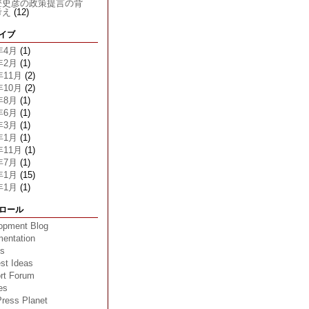
登史彦の政策提言の背
考え
(12)
イブ
年4月
(1)
年2月
(1)
年11月
(2)
年10月
(2)
年8月
(1)
年6月
(1)
年3月
(1)
年1月
(1)
年11月
(1)
年7月
(1)
年1月
(15)
年1月
(1)
ロール
opment Blog
entation
ns
st Ideas
rt Forum
es
ress Planet