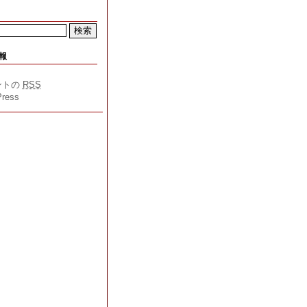
報
ントの
RSS
ress