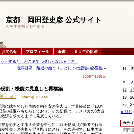
京都 岡田登史彦 公式サイト
今を生き明日を生きる
お問合せ
プロフィール
著書
６１年の軌跡
ろうとすると、どこまでも優しくなれるもの」
世界経済「後退の始まり」としての認識の必要性
»
月
2009年1月6日
5
6
の役割・機能の見直しと再構築
12
1
思い・感想
— admin @ 11:03 AM
19
2
26
2
題に端を発した国際金融不安の増大は、世界経済に「100年
経済の後退をもたらしており、その影響は、アメリカの3大自
« 11月
に救済を求めるまでに発展している。
カテゴ
調整を必要とする大企業を中心に、非正規雇用労働者の解雇
格差社会」の実相が浮き彫りにされ、その過程で、日本国憲
岡田