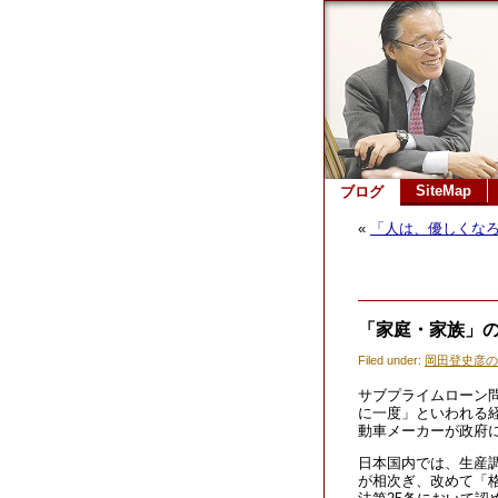
SiteMap
ブログ
«
「人は、優しくな
「家庭・家族」
Filed under:
岡田登史彦の
サブプライムローン問
に一度」といわれる
動車メーカーが政府
日本国内では、生産
が相次ぎ、改めて「