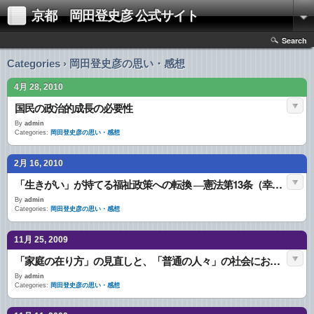
京都 岡田登史彦 公式サイト
Search
Categories › 岡田登史彦の思い・感想
4月 28, 2010
国民の政治的成長の必要性
By
admin
Categories:
岡田登史彦の思い・感想
2月 16, 2010
「生きがい」が持てる福祉政策への転換 ―憲法第13条（幸福追求権）の具現化―
By
admin
Categories:
岡田登史彦の思い・感想
11月 25, 2009
「家庭の在り方」の見直しと、「普通の人々」の社会における使命感について
By
admin
Categories:
岡田登史彦の思い・感想