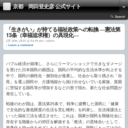
京都 岡田登史彦 公式サイト
Search
「生きがい」が持てる福祉政策への転換 ―憲法第
13条（幸福追求権）の具現化―
2月 16th, 2010 @ 02:09 pm › admin
↓ Leave a comment
バブル経済が崩壊し、さらにリーマンショックで大きなダメージ
を受けた日本国民の困惑は、国民の平均的な生活水準が向上する
中で、国民の個性化・個別化が進展し、社会から取り残され「自
死」を選ぶ国民や、介護地獄から抜け出せないでいる家族、貧困
に苦悩する国民等が増加するなどの形で現れ、新たな社会問題が
発生している。
戦後のわが国は、憲法第25条で、戦争に疲弊した国民に「健康
で文化的な最低限度の生活を営む権利」を約束し、生活保護法と
いった福祉三法を成立させた。これは、国家が国民を階級社会に
存在する階級からの抑圧を解放する「救済」の意味合いとして、
平準化と均一化をめざしたものであったが、国民にとっては少な