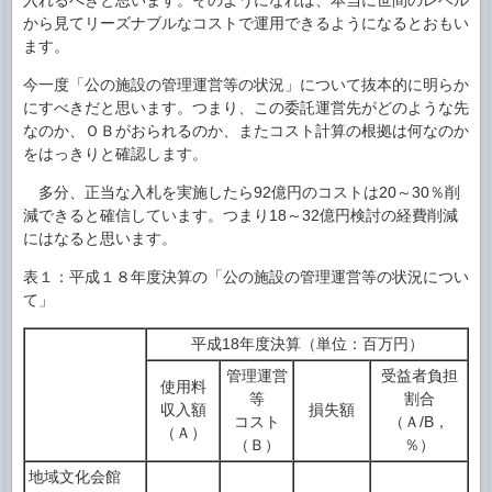
入れるべきと思います。そのようになれば、本当に世間のレベル
から見てリーズナブルなコストで運用できるようになるとおもい
ます。
今一度「公の施設の管理運営等の状況」について抜本的に明らか
にすべきだと思います。つまり、この委託運営先がどのような先
なのか、ＯＢがおられるのか、またコスト計算の根拠は何なのか
をはっきりと確認します。
多分、正当な入札を実施したら92億円のコストは20～30％削
減できると確信しています。つまり18～32億円検討の経費削減
にはなると思います。
表１：平成１８年度決算の「公の施設の管理運営等の状況につい
て」
平成18年度決算（単位：百万円）
管理運営
受益者負担
使用料
等
割合
収入額
損失額
コスト
（Ａ/B，
（Ａ）
（Ｂ）
％）
地域文化会館