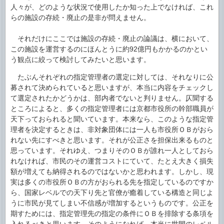
人々が、どのような状況で使用したか知った上でなければ、これ
らの施設の存続・廃止の是非が問えません。
それだけにここでは施設の存続・廃止の論議は、横において、
この施設を運営するのにほんとうに約92億円もかかるのかとい
う観点に絞って検討してみたいと思います。
たぶんそれぞれの指定管理者の選定に対しては、それなりに公
募されて決められていると思いますが、本当に内容をチェックし
て選定されたかどうかは、部内者でないと判りません。仄聞する
ところによると、多くの指定管理者には京都市役所の幹部職員が
天下っておられると聞いています。本来なら、このような指定管
理者を決定するときは、非対象団体には一人も市役所ＯＢがおら
れない先にすべきと思います。それが公正さを担保出来るものと
思っています。それゆえ、つまりそのＯＢが誰れ一人としておら
れなければ、市民のその運営コストにていて、たとえ大きく損失
額が増えても納得されるのではないかと思われます。しかし、現
実は多くの市役所ＯＢの方がおられる先を指定しているのですか
ら、国家レベルでの天下り先と官僚が癒着している構造と同じよ
うに市民が見てしまい不信感が増加するというものです。公正を
期すためには、指定管理先の指定の条件にＯＢを排除する条項を