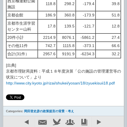
西京極運動公園
118.8
298.2
-179.4
39.8
施設
京都会館
186.9
360.8
-173.9
51.8
京都市生涯学習
17.8
139.5
-121.7
12.8
センター山科
20件小計
2214.9
8076.1
-5861.2
27.4
その他11件
742.7
1115.8
-373.1
66.6
合計(31件）
2957.6
9191.9
-6234.3
32.2
[出典]
京都市理財局資料：平成１８年度決算「公の施設の管理運営等の
状況について」より
http://www.city.kyoto.jp/rizai/shukei/yosan/18/zyuekisuii18.pdf
Categories:
岡田登史彦の政策提言の背景・考え