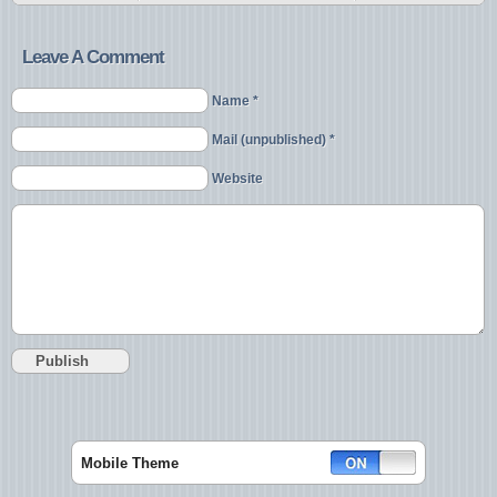
Leave A Comment
Name *
Mail (unpublished) *
Website
Mobile Theme