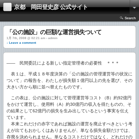
京都 岡田登史彦 公式サイト
Search
「公の施設」の巨額な運営損失ついて
1月 7th, 2008 @ 02:21 am › admin
↓ Leave a comment
―― 民間委託による新しい指定管理者の必要性 ＊＊＊
表１は、平成１８年度決算の「公の施設の管理運営等の状況に
ついて」の報告を、わたしが損失額１億円以上の先を選び、その
大きい方から順に並べ替えたものです。
この表は、公の施設に対して管理運営等コスト（B）約92億円
をかけて運営し、使用料（A）約30億円の収入を得たものの、そ
の結果として62億円の損失を生み出しているという事実を伝え
ています。
本来これだけの赤字であれば施設の運営を廃止すべきという考
えが出てもおかしくはありませんが、単なる損失金額だけでは、
存廃を決められません。単なるコストだけではなく、どれだけの