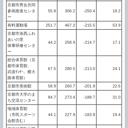
京都市男女共同
参画推進センタ
55.8
306.2
-250.4
18.2
ー
有料運動場
251.7
467.2
-215.5
53.9
京都市洛西ふれ
あいの里
44.2
258.9
-214.7
17.1
保養研修センタ
ー
総合体育館（京
都市体育館、
67.5
280.5
-213.0
24.1
武道ｾﾝﾀｰ、横大
路体育館）
京都市美術館
58.9
260.7
-201.8
22.6
京都市大学のま
84.7
273.4
-188.7
31.0
ち交流センター
地域体育館
（市民スポーツ
44.1
227.9
-183.8
19.4
会館含む）