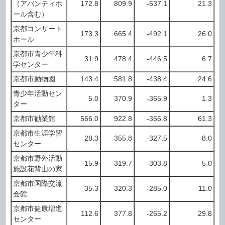
（アバンティホ
172.8
809.9
-637.1
21.3
ール含む）
京都コンサート
173.3
665.4
-492.1
26.0
ホール
京都市青少年科
31.9
478.4
-446.5
6.7
学センター
京都市動物園
143.4
581.8
-438.4
24.6
青少年活動セン
5.0
370.9
-365.9
1.3
ター
京都市勧業館
566.0
922.8
-356.8
61.3
京都市生涯学習
28.3
355.8
-327.5
8.0
センター
京都市野外活動
15.9
319.7
-303.8
5.0
施設花背山の家
京都市国際交流
35.3
320.3
-285.0
11.0
会館
京都市健康増進
112.6
377.8
-265.2
29.8
センター