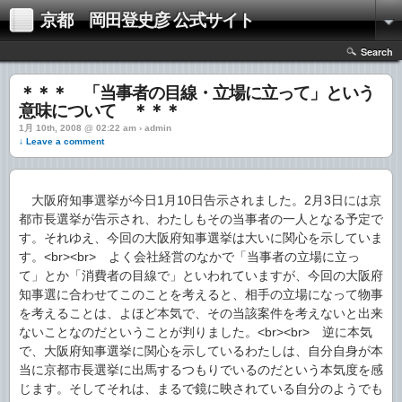
京都 岡田登史彦 公式サイト
Search
＊＊＊ 「当事者の目線・立場に立って」という
意味について ＊＊＊
1月 10th, 2008 @ 02:22 am › admin
↓ Leave a comment
大阪府知事選挙が今日1月10日告示されました。2月3日には京
都市長選挙が告示され、わたしもその当事者の一人となる予定で
す。それゆえ、今回の大阪府知事選挙は大いに関心を示していま
す。<br><br> よく会社経営のなかで「当事者の立場に立っ
て」とか「消費者の目線で」といわれていますが、今回の大阪府
知事選に合わせてこのことを考えると、相手の立場になって物事
を考えることは、よほど本気で、その当該案件を考えないと出来
ないことなのだということが判りました。<br><br> 逆に本気
で、大阪府知事選挙に関心を示しているわたしは、自分自身が本
当に京都市長選挙に出馬するつもりでいるのだという本気度を感
じます。そしてそれは、まるで鏡に映されている自分のようでも